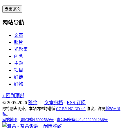
网站导航
文章
照片
光影集
闪念
主题
项目
好链
好物
↑
回到顶部
© 2005-2026
雅余
｜
文章归档
·
RSS 订阅
除特别声明外，本站内容均遵循
CC BY-NC-ND 4.0
协议，详见
版权与隐
私
。
网站地图
·
粤ICP备16092589号
·
粤公网安备44040202001286号