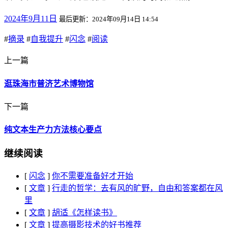
2024年9月11日
最后更新：2024年09月14日 14:54
#
摘录
#
自我提升
#
闪念
#
阅读
上一篇
逛珠海市普济艺术博物馆
下一篇
纯文本生产力方法核心要点
继续阅读
[
闪念
]
你不需要准备好才开始
[
文章
]
行走的哲学：去有风的旷野，自由和答案都在风
里
[
文章
]
胡适《怎样读书》
[
文章
]
提高摄影技术的好书推荐