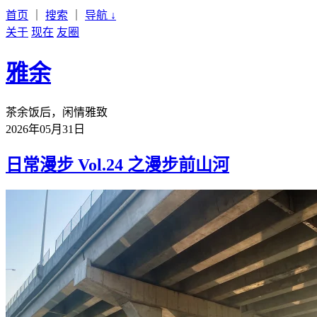
首页
｜
搜索
｜
导航
↓
关于
现在
友圈
雅余
茶余饭后，闲情雅致
2026年05月31日
日常漫步 Vol.24 之漫步前山河