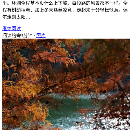
里。环湖全程基本没什么上下坡，每段路的风景都不一样。全
程有树荫挡着，加上冬天丝丝凉意，走起来十分轻松惬意。偶
尔走到太阳…
继续阅读
阅读约需3分钟 ·
照片