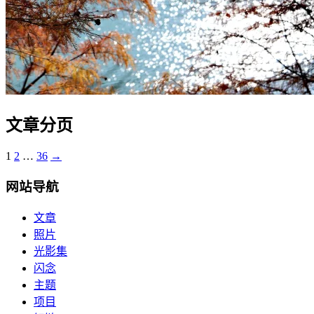
文章分页
1
2
…
36
→
网站导航
文章
照片
光影集
闪念
主题
项目