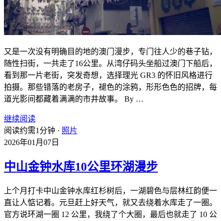
又是一次没有明确目的地的澳门漫步，专门往人少的巷子钻，
随性扫街，一共走了16公里。从湾仔码头坐船过澳门下船后，
看到那一片老街，突发奇想，选择理光 GR3 的怀旧风格进行
拍摄。那些错落的老房子，褪色的涂鸦，形形色色的招牌，每
道光影间都藏着满满的市井故事。 By …
继续阅读
阅读约需1分钟 ·
照片
2026年01月07日
中山金钟水库10公里环湖漫步
上个月打卡中山金钟水库红杉树后，一湖碧色与层林红韵便一
直让人惦记着。元旦赶上好天气，就又去绕着水库走了一圈。
官方说环湖一圈 12 公里，我绕了个大圈，最后也就走了 10 公