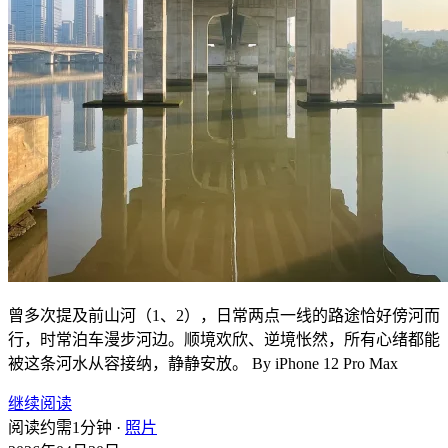
曾多次提及前山河（1、2），日常两点一线的路途恰好傍河而
行，时常泊车漫步河边。顺境欢欣、逆境怅然，所有心绪都能
被这条河水从容接纳，静静安放。 By iPhone 12 Pro Max
继续阅读
阅读约需1分钟 ·
照片