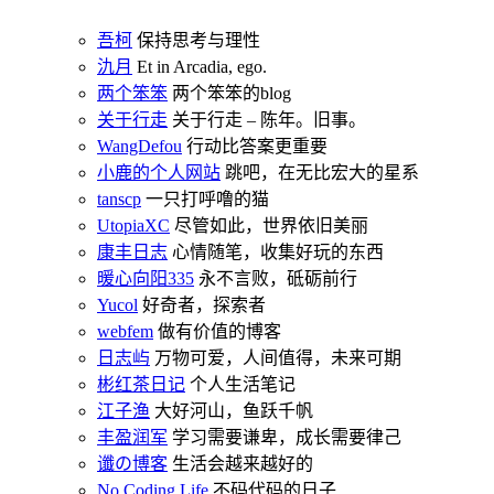
吾柯
保持思考与理性
氿月
Et in Arcadia, ego.
两个笨笨
两个笨笨的blog
关于行走
关于行走 – 陈年。旧事。
WangDefou
行动比答案更重要
小鹿的个人网站
跳吧，在无比宏大的星系
tanscp
一只打呼噜的猫
UtopiaXC
尽管如此，世界依旧美丽
康丰日志
心情随笔，收集好玩的东西
暖心向阳335
永不言败，砥砺前行
Yucol
好奇者，探索者
webfem
做有价值的博客
日志屿
万物可爱，人间值得，未来可期
彬红茶日记
个人生活笔记
江子渔
大好河山，鱼跃千帆
丰盈润军
学习需要谦卑，成长需要律己
谶の博客
生活会越来越好的
No Coding Life
不码代码的日子