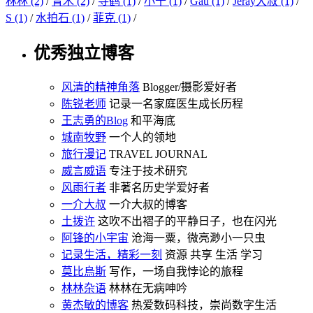
林林 (2)
/
青木 (2)
/
寻鹤 (1)
/
小十 (1)
/
Gau (1)
/
Jeray大叔 (1)
/
S (1)
/
水拍石 (1)
/
菲克 (1)
/
优秀独立博客
风清的精神角落
Blogger/摄影爱好者
陈锐老师
记录一名家庭医生成长历程
王志勇的Blog
和平海底
城南牧野
一个人的领地
旅行漫记
TRAVEL JOURNAL
威言威语
专注于技术研究
风雨行者
非著名历史学爱好者
一介大叔
一介大叔的博客
土拨许
这吹不出褶子的平静日子，也在闪光
阿锋的小宇宙
沧海一粟，微亮渺小一只虫
记录生活，精彩一刻
资源 共享 生活 学习
莫比烏斯
写作，一场自我悖论的旅程
林林杂语
林林在无病呻吟
黄杰敏的博客
热爱数码科技，崇尚数字生活