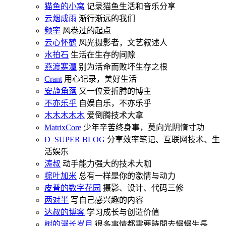
猫鱼的小窝
记录猫鱼生活和音乐分享
云烟成雨
渐行渐远的我们
频率
风卷过的起点
云心怀鹤
风光摄影者，文艺叙述人
水拍石
生活在生存的间隙
燕渡寒潭
别为活命而败坏生存之根
Crant
用心记录，美好生活
安静角落
又一位爱折腾的博主
不亦乐乎
自娱自乐，不亦乐乎
木木木木木
爱倒腾技术大拿
MatrixCore
少年辛苦终身事，莫向光阴惰寸功
D_SUPER BLOG
分享效率笔记、互联网技术、生
活娱乐
涛叔
动手能力强大的技术大咖
粽叶加米
总有一样是你的激情与动力
皮普的数字花园
摄影、设计、代码三修
两对半
写自己感兴趣的内容
达叔的博客
学习成长与创造价值
树的漫长岁月
很多事情都需要時間去慢慢生長