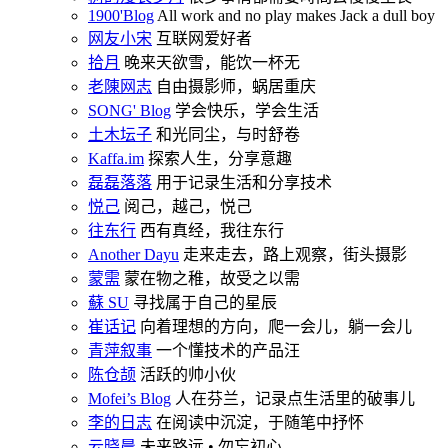
1900'Blog
All work and no play makes Jack a dull boy
网友小宋
互联网爱好者
拾月
晚来天欲雪，能饮一杯无
老陳网志
自由摄影师，蜗居重庆
SONG' Blog
学会快乐，学会生活
土木坛子
和光同尘，与时舒卷
Kaffa.im
探索人生，分享意趣
磊磊落落
用于记录生活和分享技术
悦己
阅己，越己，悦己
往东行
西有真经，我往东行
Another Dayu
走来走去，路上观察，街头摄影
蒙需
蒙在物之稚，故受之以需
蘇 SU
寻找属于自己的星辰
崔话记
向着理想的方向，爬一会儿，躺一会儿
青萍叙事
一个懂技术的产品汪
陈仓颉
活跃的帅小伙
Mofei’s Blog
人在芬兰，记录点生活里的破事儿
李的日志
在阅读中沉淀，于随笔中抒怀
云晓晨
未来路远 • 勿忘初心