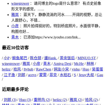
winegrower
：请问博主的logo是什么意思？ 有点史前象
形文字的感觉，…...
雅岚
：蓝天下，静静流淌的河水……开阔的视野，总让
人跟舒心，不错...
小彦
：照片拍得挺好的，特别桥底照片，水面很平静，
构图也好...
青木
：已添加https://www.iyoubo.com/link...
最近30位访客
/
小P
/
鲸鱼尾巴
/
陈仓颉
/
谶Hank.
/
茶余饭后
/
MINUO.ST
/
winegrower
/
雅岚
/
小彦
/
青木
/
Amiya Desi
/
Mr.He
/
林林
/
heilzz
/
拾风
/
ftyhub
/
RawChen
/
网友小宋
/
yishu
/
Huo
/
吴蛋蛋
/
江子渔
/
刘郎
/
acevs
/
蒙需
/
菲克
/
水拍石
/
S
/
Jeray大叔
/
Gau
/
近期最多评论
/
刘郎 (3)
/
Huo (3)
/
重明鸟 (2)
/
heilzz (2)
/
雅岚 (2)
/
拾风 (2)
/