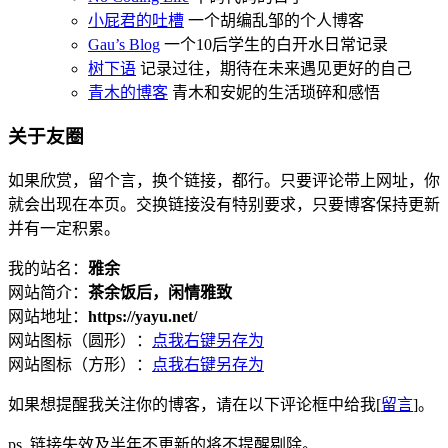
小屁君的吐槽
一个胡编乱邹的个人博客
Gau’s Blog
一个10后学生的白开水日常记录
树下语
记录过往，期待在未来遇见更好的自己
青木的博客
青木和安妮的生活琐碎和感悟
关于友圈
如果欣赏，留个言，换个链接，都行。只要评论带上网址，你
就会出现在本页。交换链接没有特别要求，只要博客保持更新
并有一定积累。
我的站名：
雅余
网站简介：
茶余饭后，闲情雅致
网站地址：
https://yayu.net/
网站图标（圆形）：
点我右键另存为
网站图标（方形）：
点我右键另存为
如果想提醒我关注你的博客，请在以下评论框中给我[
留言
]。
ps. 链接失效及半年不更新的将不提醒剔除。