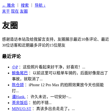
← 雅余
｜
搜索
｜
导航
↓
关于
现在
友圈
友圈
感谢造访本站及给我留言支持，友圈展示最近10条评论、最近
30位访客和近期最多评论的15位朋友
最近评论
小P
：这些照片看起来好干净，好喜欢！...
鲸鱼尾巴
：以前这里可以租单车骑的，后面好像是出了
事故，就取消了...
陈仓颉
：iPhone 12 Pro Max 的拍照效果放今天也挺能
打...
谶Hank.
：许久未访，一切安好~...
茶余饭后
：拍的不错...
MINUO.ST
：真该多出去走走了。...