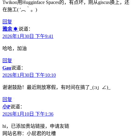
Twikoo用Hugginface Spaces的，有点坏，刚从giscus换上，还
在施工( ′︵‵。)
回复
雅余 ✱
说道：
2026年1月30日 下午9:41
哈哈，加油
回复
Gau
说道：
2026年1月30日 下午10:10
谢谢鼓励！最近刚放寒假，有时间在搞了_(:з」∠)_
回复
小P
说道：
2026年1月10日 下午1:36
hi，已添加贵站链接，申请友链
网站名称：小屁君的吐槽