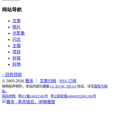
网站导航
文章
照片
光影集
闪念
主题
项目
好链
好物
↑
回到顶部
© 2005-2026
雅余
｜
文章归档
·
RSS 订阅
除特别声明外，本站内容均遵循
CC BY-NC-ND 4.0
协议，详见
版权与隐
私
。
网站地图
·
粤ICP备16092589号
·
粤公网安备44040202001286号