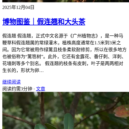
2025年12月04日
博物图鉴｜假连翘和大头茶
假连翘 假连翘，正式中文名源于《广州植物志》，是一种马
鞭草科假连翘属的常绿灌木，植株高度通常在1.5米到3米之
间。因为它常被用作绿篱且枝条柔软耐修剪，所以在很多地方
也被俗称为“篱笆树”。此外，它还有金露花、番仔刺、洋刺、
花墙刺等多个别名。 假连翘的枝条有皮刺，叶子是两两相对
生长的，形状为卵…
继续阅读
阅读约需3分钟 ·
文章