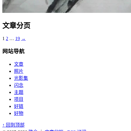
文章分页
1
2
…
19
→
网站导航
文章
照片
光影集
闪念
主题
项目
好链
好物
↑
回到顶部