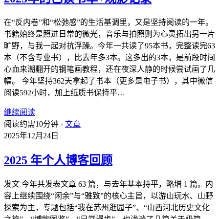
在“反内卷”和“松弛感”的生活基调里，又是坚持阅读的一年。
书籍始终是照进日常的微光，音乐与拍照则为心灵拓出另一片
旷野，与我一起对抗浮躁。今年一共读了95本书，完整读完63
本（不含专业书），比去年多3本。这多出的3本，是前段时间
心血来潮翻开的钢笔画教程，还在夜深人静的时候尝试画了几
幅。 今年坚持362天拿起了书本（更多是电子书），其中微信
阅读592小时，加上纸质书保持平…
继续阅读
阅读约需10分钟 ·
文章
2025年12月24日
2025 年个人博客回顾
发文 今年共发表文章 63 篇，与去年基本持平，略增 1 篇。内
容上继续围绕“闲余”与“雅致”的核心主旨，以游山玩水、山野
探索为主，专题包括“我在苏州逛园子”、“山西河北历史文化