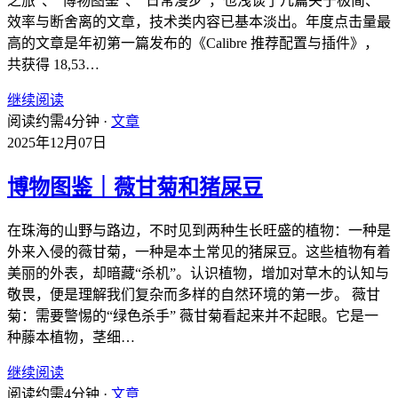
之旅”、“博物图鉴”、“日常漫步”，也浅谈了几篇关于极简、
效率与断舍离的文章，技术类内容已基本淡出。年度点击量最
高的文章是年初第一篇发布的《Calibre 推荐配置与插件》，
共获得 18,53…
继续阅读
阅读约需4分钟 ·
文章
2025年12月07日
博物图鉴｜薇甘菊和猪屎豆
在珠海的山野与路边，不时见到两种生长旺盛的植物：一种是
外来入侵的薇甘菊，一种是本土常见的猪屎豆。这些植物有着
美丽的外表，却暗藏“杀机”。认识植物，增加对草木的认知与
敬畏，便是理解我们复杂而多样的自然环境的第一步。 薇甘
菊：需要警惕的“绿色杀手” 薇甘菊看起来并不起眼。它是一
种藤本植物，茎细…
继续阅读
阅读约需4分钟 ·
文章