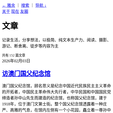
← 雅余
｜
搜索
｜
导航
↓
关于
现在
友圈
文章
记录生活，分享想法，以极简、纯文本生产力、阅读、摄影、
游记、断舍离、徒步等内容为主
共有 152 篇文章
2026年02月03日
访澳门国父纪念馆
澳门国父纪念馆，顾名思义是纪念中国近代民族民主主义革命
的开拓者，中国民主革命伟大先行者，中华民国和中国国民党
缔造者孙中山先生而建造的纪念馆，也称国父纪念馆，建于
1918年，位于澳门文第士街。整个国父纪念馆透露着一种庄
严、高雅的气息，在馆内左侧有一个小花园，矗立着一尊孙中