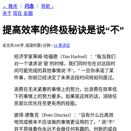
← 雅余
｜
闪念
｜
导航
↓
关于
现在
友圈
提高效率的终极秘诀是说“不”
全文共308字, 阅读约需1分钟
•
16 条评论
经济学家蒂姆·哈福德（Tim Harford）：“每当我们
对一个请求说‘是’的时候，我们同时也在对这段时
间可能完成的其他事情说‘不’。” 一旦你承诺了某
件事，你就已经决定了未来这段时间将如何度过。
浪费在无关紧要的事情上的努力，比浪费在效率低
下的事情上的努力要多。如果是这样的话，消除任
务是比优化任务更有用的技能。
彼得·德鲁克（Peter Drucker）：“没有什么比高效
地完成根本不应该做的事情更没用的了。” 说“不”
并不意味着你永远不会做任何有趣的、创新的或自