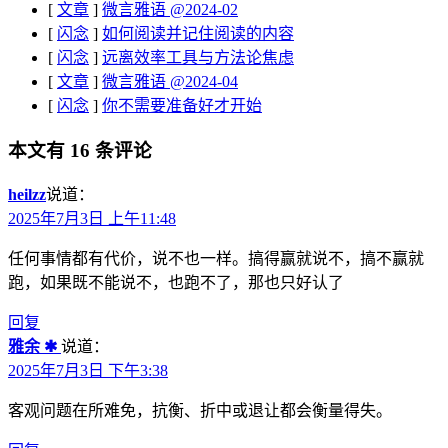
[
文章
]
微言雅语 @2024-02
[
闪念
]
如何阅读并记住阅读的内容
[
闪念
]
远离效率工具与方法论焦虑
[
文章
]
微言雅语 @2024-04
[
闪念
]
你不需要准备好才开始
本文有 16 条评论
heilzz
说道：
2025年7月3日 上午11:48
任何事情都有代价，说不也一样。搞得赢就说不，搞不赢就
跑，如果既不能说不，也跑不了，那也只好认了
回复
雅余 ✱
说道：
2025年7月3日 下午3:38
客观问题在所难免，抗衡、折中或退让都会衡量得失。