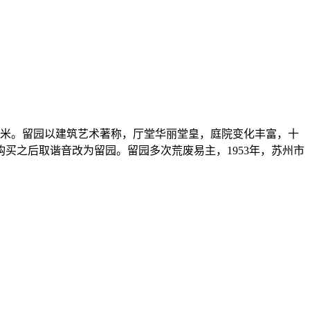
方米。留园以建筑艺术著称，厅堂华丽堂皇，庭院变化丰富，十
买之后取谐音改为留园。留园多次荒废易主，1953年，苏州市