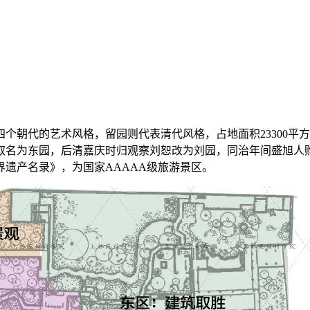
个朝代的艺术风格，留园则代表清代风格，占地面积23300平
名为东园，后清嘉庆时归观察刘恕改为刘园，同治年间盛旭人购
界遗产名录》，为国家AAAAA级旅游景区。