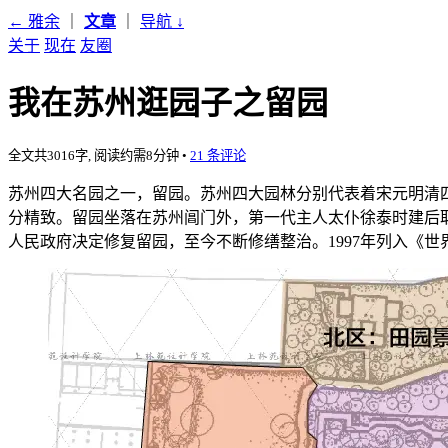
← 雅余
｜
文章
｜
导航
↓
关于
现在
友圈
我在苏州逛园子之留园
全文共3016字, 阅读约需8分钟
•
21 条评论
苏州四大名园之一，留园。苏州四大园林分别代表着宋元明清四
分精致。留园坐落在苏州阊门外，第一代主人太仆徐泰时建后取
人民政府决定修复留园，至今不断修缮整治。1997年列入《世