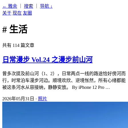
← 雅余
｜
搜索
｜
导航
↓
关于
现在
友圈
# 生活
共有 114 篇文章
日常漫步 Vol.24 之漫步前山河
曾多次提及前山河（1、2），日常两点一线的路途恰好傍河而
行，时常泊车漫步河边。顺境欢欣、逆境怅然，所有心绪都能
被这条河水从容接纳，静静安放。 By iPhone 12 Pro …
2026年05月31日 ·
照片