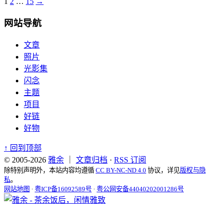
1
2
…
15
→
网站导航
文章
照片
光影集
闪念
主题
项目
好链
好物
↑
回到顶部
© 2005-2026
雅余
｜
文章归档
·
RSS 订阅
除特别声明外，本站内容均遵循
CC BY-NC-ND 4.0
协议，详见
版权与隐
私
。
网站地图
·
粤ICP备16092589号
·
粤公网安备44040202001286号