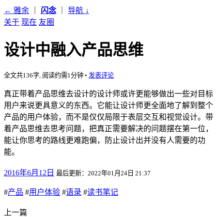
← 雅余
｜
闪念
｜
导航
↓
关于
现在
友圈
设计中融入产品思维
全文共136字, 阅读约需1分钟
•
发表评论
真正带着产品思维去设计的设计师或许更能够做出一些对目标
用户来说更具意义的东西。它能让设计师更全面地了解到整个
产品的用户体验，而不是仅仅局限于表层交互和视觉设计。带
着产品思维去思考问题，把真正需要解决的问题摆在第一位，
能让你思考的路线更难跑偏，防止设计出并没有人需要的功
能。
2016年6月12日
最后更新：2022年01月24日 21:37
#
产品
#
用户体验
#
语录
#
读书笔记
上一篇