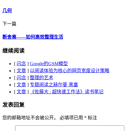
几何
下一篇
断舍离——如何高效整理生活
继续阅读
[
闪念
]
Google的GSM模型
[
文章
]
以阅读体验为核心的网页宽度设计策略
[
闪念
]
整理的艺术
[
文章
]
专题阅读之赫尔曼·黑塞
[
文章
]
《佐藤大 : 超快速工作法》读书笔记
发表回复
您的邮箱地址不会被公开。
必填项已用
*
标注