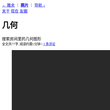
← 雅余
｜
照片
｜
导航
↓
关于
现在
友圈
几何
搜索房间里的几何图形
全文共77字, 阅读约需1分钟
•
3 条评论