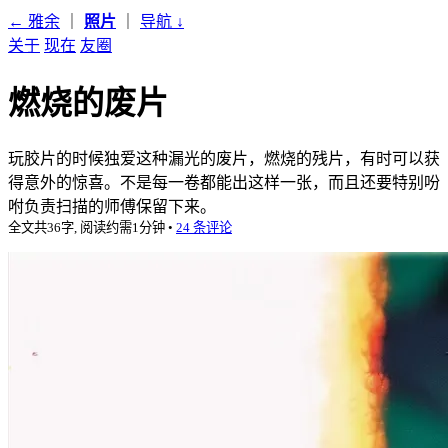
← 雅余
｜
照片
｜
导航
↓
关于
现在
友圈
燃烧的废片
玩胶片的时候独爱这种漏光的废片，燃烧的残片，有时可以获
得意外的惊喜。不是每一卷都能出这样一张，而且还要特别吩
咐负责扫描的师傅保留下来。
全文共36字, 阅读约需1分钟
•
24 条评论