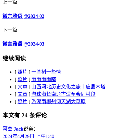
上一篇
微言雅语 @2024-02
下一篇
微言雅语 @2024-03
继续阅读
[
照片
]
一些树一些情
[
照片
]
雨雨雨雨晴
[
文章
]
山西河北历史文化之旅｜应县木塔
[
文章
]
游珠海长南迳古道至会同村段
[
照片
]
游湖南郴州仰天湖大草原
本文有 24 条评论
阿杰 Jack
说道：
2024年4月29日 上午1:40