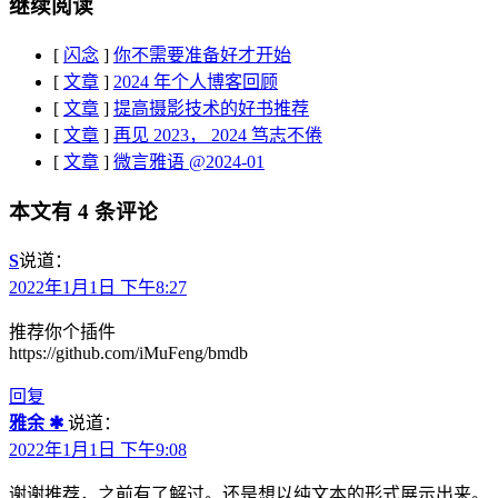
继续阅读
[
闪念
]
你不需要准备好才开始
[
文章
]
2024 年个人博客回顾
[
文章
]
提高摄影技术的好书推荐
[
文章
]
再见 2023， 2024 笃志不倦
[
文章
]
微言雅语 @2024-01
本文有 4 条评论
S
说道：
2022年1月1日 下午8:27
推荐你个插件
https://github.com/iMuFeng/bmdb
回复
雅余 ✱
说道：
2022年1月1日 下午9:08
谢谢推荐，之前有了解过。还是想以纯文本的形式展示出来。