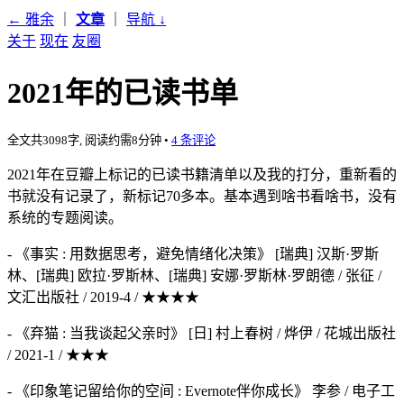
← 雅余
｜
文章
｜
导航
↓
关于
现在
友圈
2021年的已读书单
全文共3098字, 阅读约需8分钟
•
4 条评论
2021年在豆瓣上标记的已读书籍清单以及我的打分，重新看的
书就没有记录了，新标记70多本。基本遇到啥书看啥书，没有
系统的专题阅读。
- 《事实 : 用数据思考，避免情绪化决策》 [瑞典] 汉斯·罗斯
林、[瑞典] 欧拉·罗斯林、[瑞典] 安娜·罗斯林·罗朗德 / 张征 /
文汇出版社 / 2019-4 / ★★★★
- 《弃猫 : 当我谈起父亲时》 [日] 村上春树 / 烨伊 / 花城出版社
/ 2021-1 / ★★★
- 《印象笔记留给你的空间 : Evernote伴你成长》 李参 / 电子工