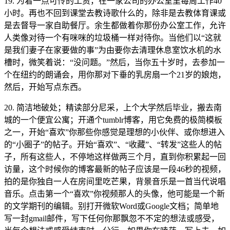
19. 为着一点可怜的工资，在一家公司的办公室里每周工作40
小时。再也不回到课堂去教诗歌什么的，除非是去教体育课或
是去督导一家自助餐厅。余生都做着你那份办公室工作，允许
人类像对待一个有咪咪的垃圾桶一样对待你。当他们以“这就
是我们妻子在家要做的事”为由要你去清理休息室饮水机的水
槽时，微笑着说：“没问题。”然后，当你五十岁时，去参加一
个在纽约的朗诵会，用你那对下垂的乳房扇一个21岁的娘炮，
然后，开始写点东西。
20. 简洁地破处；精读部分尼采，上个大学然后毕业，搬去南
城的一个便宜公寓；开通个tumblr博客，用它免费的极简模板
之一，开始“喜欢”你那些你感觉是理想的小伙伴、或你想进入
的“小圈子”的帖子。开始“喜欢”、“收藏”、“转发”这些人的帖
子，所有这些人，不停地这样做两三个月，直到你积累起一回
访量，这个时候你的博客最新的帖子应该是一段46秒的视频，
拍的是你独自一人在房间里吃芒果，背景音乐是一首当代说唱
音乐。点击第一个“喜欢”你视频那人的头像，他可能是一个新
的文学期刊的编辑。别打开微软Word或Google文档；简单地
写一封gmail邮件，写下任何你那飘忽不不定的想法或感受，