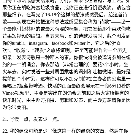
当每个想法或感受结束时，分行。如果你在嗑药，写上去。如
果你正在胡吃海塞垃圾食品，或你正在进行饥饿表演，请包含
那些细节。在写完了16-18个这样的想法或感受后，给这首诗
歌——从现在开始把这种想法或感受集合称为“诗歌”——起一
个最能引起共鸣的或最为晦涩的标题，把它发给那个喜欢你吃
芒果短视频的编辑。当五天后，你的诗歌发表时，截个图发到
你的tumblr、instagram、facebook和twitter上，它之后的“喜
欢”、“收藏”、“转发”之旅将证明，甚至可能是作为一个历史
记录：发表诗歌是一种吓人的事。你很快将会被邀请参加在纽
约的一个朗诵会，你去那边（非常合理的）要花3个小时。坐
火车去，实时发送一些对周围乘客的讽刺和吐槽微博，最好是
提前四个小时到，这样你可以不加克制的在主办者的公寓里一
连喝上7瓶蓝带啤酒。快活的画面最终会展示在一段6分13秒的
Vimeo视频里，主要是突出在朗诵会之前和之后大家所拥有的
快乐时光，由主办方拍摄、剪辑和发表，而主办方邀请你是因
为你很美丽。
21. 写慢一点，发表少一点。
22. 我的建议可能是少写像这篇一样的愚蠢的文章，然后在你