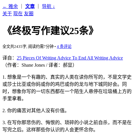
← 雅余
｜
文章
｜
导航
↓
关于
现在
友圈
《终极写作建议25条》
全文共2435字, 阅读约需7分钟
•
4 条评论
译自：
25 Pieces Of Writing Advice To End All Writing Advice
（作者：Shane Jones / 译者：郝显）
1. 想象是一个有趣的、真实的人类在读你所写的，不是文学史
或莎士比亚或你妈或你的鸡巴或你的龙与地下城同好会。同
时，想象你写的一切东西都在一个陌生人悬停在垃圾桶上方的
手里拿着。
2. 你的痛苦对其他人没有价值。
3. 在写你那悲伤的、悔恨的、琐碎的小说之前自杀，而不是在
写完之后。这样那些你认识的人会更怀念你。