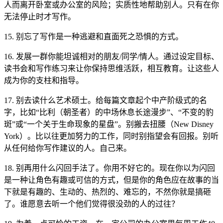
人而离开卧室或办公室的风险；实质性地帮助别人。只有在你
无法停止时才写作。
15. 别忘了写作是一种逃避和直面死之恐惧的方式。
16. 发展一群你能坦诚相对的朋友/同学/情人。通过设定目标、
读书会和写作练习来让你保持思维活跃，相互教育。让这些人
成为你的支柱和指导。
17. 别去读什么艺术硕士。给每篇文章起个中产阶级式的名
字，比如“比利（朝圣者）的中场休息长途漫步”、“不变的豹
斑”或“一个关于生命现象的星盘”。别搬去扭腰（New Disney
York）。比以往更加努力的工作，同时别指望会有回报。别听
从任何给你写作建议的人。自己来。
18. 别再用什么闪回手法了。你用不好它的。现在你以为闪回
是一种让角色有趣或可信的方式，但是你的角色应在故事的当
下就是有趣的、生动的、热烈的、难忘的，不然你就是搞砸
了。谁愿意去听一个他们觉得很没劲的人的过往？