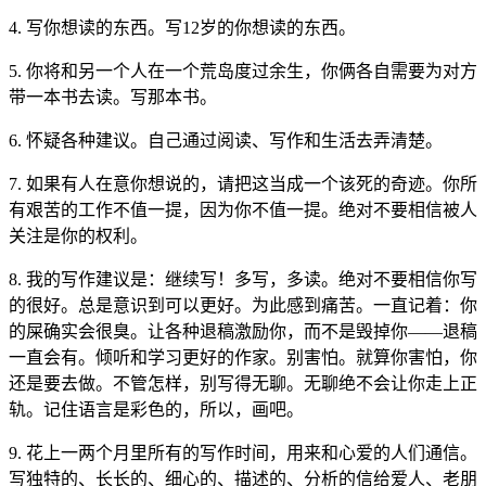
4. 写你想读的东西。写12岁的你想读的东西。
5. 你将和另一个人在一个荒岛度过余生，你俩各自需要为对方
带一本书去读。写那本书。
6. 怀疑各种建议。自己通过阅读、写作和生活去弄清楚。
7. 如果有人在意你想说的，请把这当成一个该死的奇迹。你所
有艰苦的工作不值一提，因为你不值一提。绝对不要相信被人
关注是你的权利。
8. 我的写作建议是：继续写！多写，多读。绝对不要相信你写
的很好。总是意识到可以更好。为此感到痛苦。一直记着：你
的屎确实会很臭。让各种退稿激励你，而不是毁掉你——退稿
一直会有。倾听和学习更好的作家。别害怕。就算你害怕，你
还是要去做。不管怎样，别写得无聊。无聊绝不会让你走上正
轨。记住语言是彩色的，所以，画吧。
9. 花上一两个月里所有的写作时间，用来和心爱的人们通信。
写独特的、长长的、细心的、描述的、分析的信给爱人、老朋