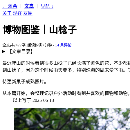
← 雅余
｜
文章
｜
导航
↓
关于
现在
友圈
博物图鉴｜山棯子
全文共2477字, 阅读约需7分钟
•
14 条评论
【文章目录】
最近爬山的时候看到很多山棯子已经长满了紫色的花，不少都
到山捻子，因为这个时候雨天变多，特别珠海的周末爱下雨。
待更新果子成熟照片。
从本篇开始，会整理记录户外活动时看到并喜欢的植物和动物
—— 以上写于 2025-06-13