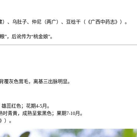
建）、乌肚子、仲尼（两广）、豆棯干（《广西中药志》）。
”，后讹传为“桃金娘”。
叶背覆灰色茸毛，离基三出脉明显。
雄蕊红色；花期4-5月。
熟时青黄，成熟呈紫黑色；果期7-10月。
录》）。