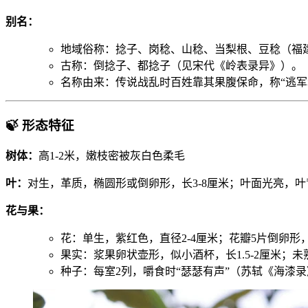
别名：
地域俗称：捻子、岗稔、山稔、当梨根、豆稔（福
古称：倒捻子、都捻子（见宋代《岭表录异》）。
名称由来：传说战乱时百姓靠其果腹保命，称“逃军粮
🍃 形态特征
树体：
高1-2米，嫩枝密被灰白色柔毛
叶：
对生，革质，椭圆形或倒卵形，长3-8厘米；叶面光亮，
花与果：
花：单生，紫红色，直径2-4厘米；花瓣5片倒卵形，
果实：浆果卵状壶形，似小酒杯，长1.5-2厘米；未
种子：每室2列，嚼食时“瑟瑟有声”（苏轼《海漆