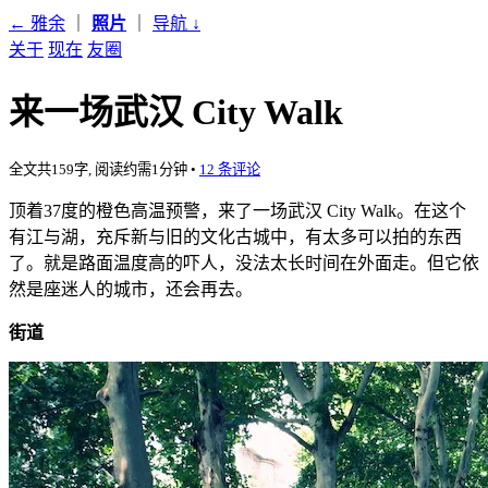
← 雅余
｜
照片
｜
导航
↓
关于
现在
友圈
来一场武汉 City Walk
全文共159字, 阅读约需1分钟
•
12 条评论
顶着37度的橙色高温预警，来了一场武汉 City Walk。在这个
有江与湖，充斥新与旧的文化古城中，有太多可以拍的东西
了。就是路面温度高的吓人，没法太长时间在外面走。但它依
然是座迷人的城市，还会再去。
街道