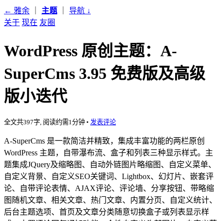
← 雅余
｜
主题
｜
导航
↓
关于
现在
友圈
WordPress 原创主题：A-
SuperCms 3.95 免费版及高级
版小迭代
全文共397字, 阅读约需1分钟
•
发表评论
A-SuperCms 是一款简洁并精致，集成丰富功能的两栏原创
WordPress 主题，自带瀑布流、盒子和列表三种显示样式。主
题集成JQuery及缩略图、自动外链图片略缩图、自定义菜单、
自定义背景、自定义SEO关键词、Lightbox、幻灯片、嵌套评
论、自带评论表情、AJAX评论、评论墙、分享按钮、带略缩
图随机文章、相关文章、热门文章、内置分页、自定义统计、
后台主题选项、首页及文章分类随意切换盒子或列表显示样