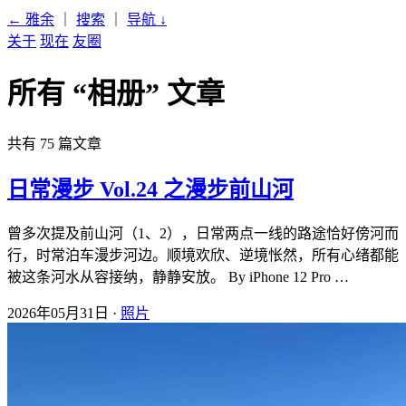
← 雅余
｜
搜索
｜
导航
↓
关于
现在
友圈
所有 “相册” 文章
共有 75 篇文章
日常漫步 Vol.24 之漫步前山河
曾多次提及前山河（1、2），日常两点一线的路途恰好傍河而
行，时常泊车漫步河边。顺境欢欣、逆境怅然，所有心绪都能
被这条河水从容接纳，静静安放。 By iPhone 12 Pro …
2026年05月31日 ·
照片