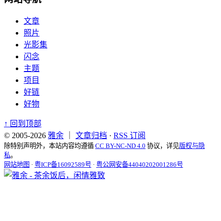
文章
照片
光影集
闪念
主题
项目
好链
好物
↑
回到顶部
© 2005-2026
雅余
｜
文章归档
·
RSS 订阅
除特别声明外，本站内容均遵循
CC BY-NC-ND 4.0
协议，详见
版权与隐
私
。
网站地图
·
粤ICP备16092589号
·
粤公网安备44040202001286号