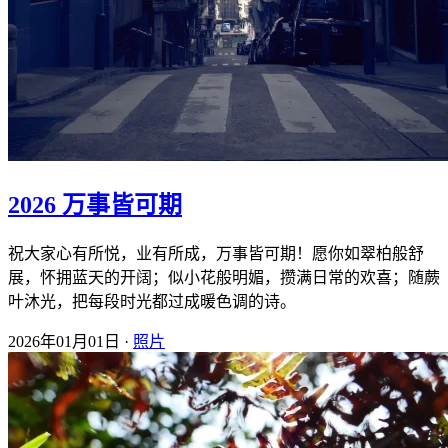
2026 万事皆可期
祝大家心有所悦，业有所成，万事皆可期！愿你如翠柏般舒
展，怀拥蓝天的开阔；似小花般明媚，攒满日常的欢喜；随蕨
叶沐光，把每段时光都过成暖色调的诗。
2026年01月01日 ·
照片