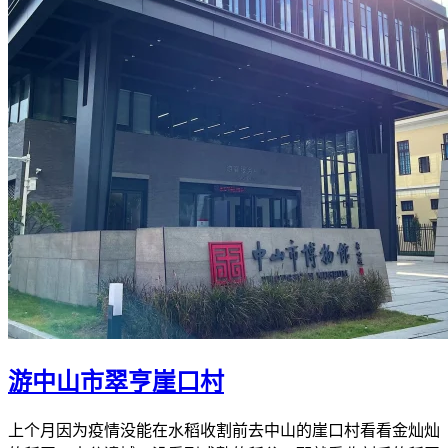
游中山市翠亨崖口村
上个月因为疫情没能在水稻收割前去中山的崖口村看看金灿灿