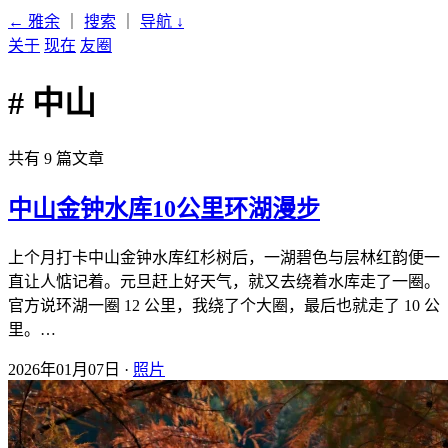
← 雅余
｜
搜索
｜
导航
↓
关于
现在
友圈
# 中山
共有 9 篇文章
中山金钟水库10公里环湖漫步
上个月打卡中山金钟水库红杉树后，一湖碧色与层林红韵便一
直让人惦记着。元旦赶上好天气，就又去绕着水库走了一圈。
官方说环湖一圈 12 公里，我绕了个大圈，最后也就走了 10 公
里。…
2026年01月07日 ·
照片