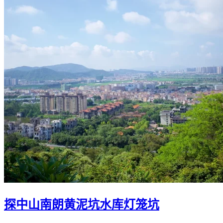
探中山南朗黄泥坑水库灯笼坑