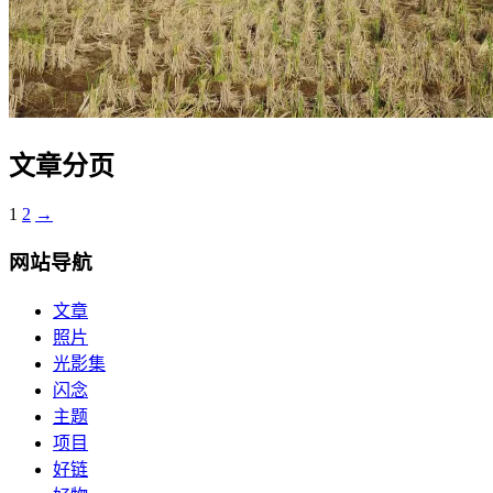
文章分页
1
2
→
网站导航
文章
照片
光影集
闪念
主题
项目
好链